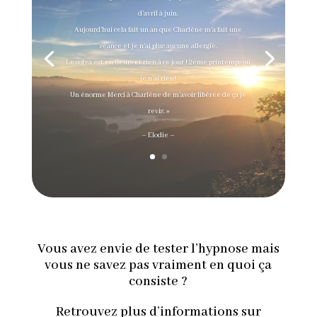
d’avril à juin.
Aujourd’hui cela fait un an que Charlène m’a fait une
séance et je n’ai plus aucune allergie.
Le colza est en fleurs et rien à ce jour ! 2eme printemps où
je n’ai rien!
Un énorme Merci à Charlène de m’avoir libérée de ça je
revis. »
– Elodie –
Vous avez envie de tester l’hypnose mais
vous ne savez pas vraiment en quoi ça
consiste ?
Retrouvez plus d’informations sur